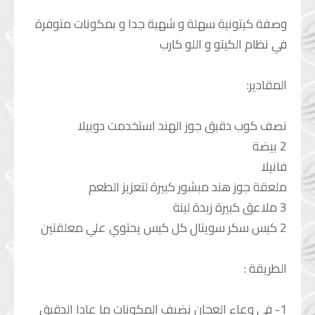
فوائد الخضار
وصفة كيتونية سهلة و شهية جدا و بمكونات متوفرة
فوائد الفاكهة
في نظام الكيتو و اللو كارب
الأعشاب و البهارات
باب الأعشاب
المقادير:
باب البهارات
نصف كوب دقيق جوز الهند استخدمت دوبيلا
2 بيضة
فانيلا
ملعقة جوز هند مبشور كبيرة لتعزيز الطعم
3 ملاعق كبيرة زبدة لينة
2 كيس سكر سويتال كل كيس يحتوي علي معلقتين
الطريقة :
1- في وعاء العجان نضيف المكونات ما عادا الدقيق