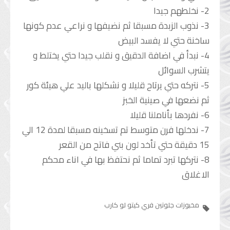
2- نخلطهم جيدا
3- نذوب الزبدة مسبقا ثم نضيفها و نراعي عدم كونها
ساخنة حتي لا يفسد البيض
4- نبدأ في اضافة الدقيق و نقلب جيدا حتي يختلط و
يتشرب السوائل
5- نتركه حتي يرتاح قليلا و نشكلها باليد علي هيئة كور
ثم نضعها في صينية الخبز
6- نفردها بأناملنا قليلا
7- ندخلها فرن متوسط تم تسخينه مسبقا لمدة 12 الي
15 دقيقة حتي تأخد لون بني فاتح من القعر
8- نتركها تبرد تماما ثم نحتفظ بها في اناء محكم
الاغلاق
مخبوزات
جلوتين فري
كيتو
لو كارب