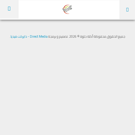
الرئيسية
جميع الحقوق محفوظة أكلة حلوة © 2026. تصميم و برمجة
Direct Media - دايركت ميديا
.
عن الموقع
الوصفات
كل الأقسام
أطباق رئيسية
شوربات
مقبلات
سلطات
مخبوزات