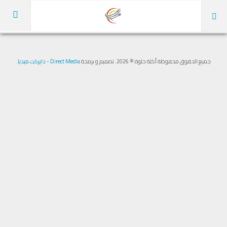
الرئيسية
جميع الحقوق محفوظة أكلة حلوة © 2026. تصميم و برمجة
Direct Media - دايركت ميديا
.
عن الموقع
الوصفات
كل الأقسام
أطباق رئيسية
شوربات
مقبلات
سلطات
مخبوزات