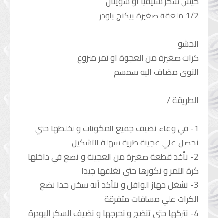
كيس سكر ستيفيا أو سويتال
1/2 ملعقة صغيرة بيكنج باودر
الحشو
كرات صغيرة من العجوة او تمر منزوع
النوى مضاف اليه سمسم
الطريقة /
1- في وعاء نضيف جميع المكونات و نخلطها حتي
نحصل علي عجينة طرية سهلة التشكيل
2- نأخد قطعة صغيرة من العجينة و نضع في داخلها
كرة التمر و نكورها حتي تغلفها جيدا
3- نشغل جهاز الوافل و نتأكد أنه سخن جدا نضع
الكرات علي مسافات متفرقة
4- نتركها حتي تنضج و نخرجها و نضيف السكر البودرة