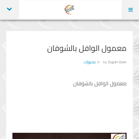
الرئيسية
عن الموقع
معمول الوافل بالشوفان
الوصفات
Super User
by
in
مخبوزات
كل الأقسام
أطباق رئيسية
معمول الوافل بالشوفان
شوربات
مقبلات
سلطات
مخبوزات