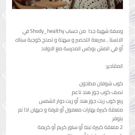
فوائد الخضار
فوائد الفاكهة
الأعشاب و البهارات
وصفة شهية جدا من حساب Shody_healthy في
باب الأعشاب
الانستا .. سريعة التحضير و سهلة و تصلح كوجبة سناك
باب البهارات
أو في اتمش بوكس المدرسة مع الاولاد
المقادير:
كوب شوفان مطحون
نصف كوب جوز هند ناعم
ربع كوب زيت جوز هند أو زيت دوار الشمس
ملعقة كبيرة بهارات معمول أو قرفة و حبهان اذا لم
يتوفر
2 ملعقة كبيرة لبنة أو ساور كريم أو كريمة