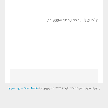
أطباق رئيسية
خضار
مطبخ سوري
لحم
جميع الحقوق محفوظة أكلة حلوة © 2026. تصميم و برمجة
Direct Media - دايركت ميديا
.