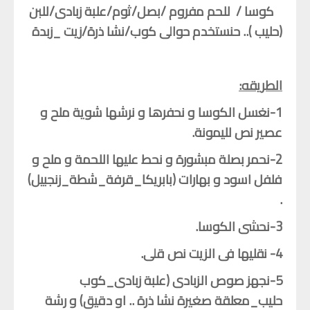
كوسا
/
للحم مفروم
/
بصل
/
ثوم
/
علبة زبادى
/
للبن
الحلويات
(حليب ).. حنستخدم حوالى كوب
/
نشا ذرة
/
زيت _زبدة
مشروبات
متنوعات
الطريقه:
نصائح و خبرات
1-
نغسل الكوسا و نحفرها و نرشها شوية ملح و
عصير نص لليمونة.
أ ب طبخ
2-نحمر بصلة مبشورة و نحط عليها اللحمة و ملح و
حلوة الأكلة
فلفل اسود و بهارات (بابريكا_قرفة_شطة_زنجبيل)
أكلة صحية
.
البحث المتقدم
3-نحشى الكوسا.
أبواب الموقع
4- نقليها فى الزيت نص قلى.
5-نجهز صوص الزبادى (علبة زبادى_كوب
فوائد الخضار و الفاكهة
حليب_معلقة صغيرة نشا ذرة .. او دقيق) و رشة