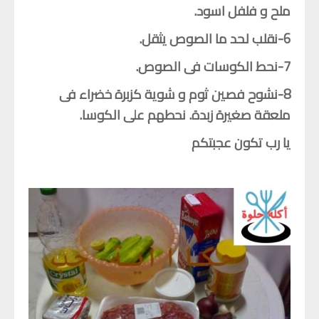
فوائد الخضار
ملح و فلفل اسود.
فوائد الفاكهة
6-نقلب لحد ما الصوص يثقل.
الأعشاب و البهارات
7-نحط الكوسات فى الصوص.
باب الأعشاب
8-نشوح فصين ثوم و شوية كزبرة خضراء فى
باب البهارات
ملعقة صغيرة زبدة. نحطهم على الكوسا.
يا رب تكون عجبتكم