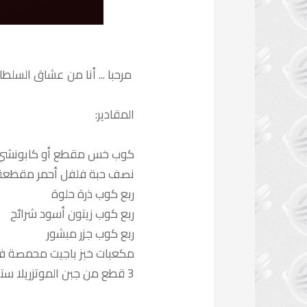
مرحبا ... أنا من عشاق السلطا
المقادير:
كوب خس مقطع أو كابونش
نصف حبة فلفل أحمر مقطعة
ربع كوب ذرة حلوة
ربع كوب زيتون أسود شرائح
ربع كوب جزر مبشور
مكعبات خبز باجيت محمصة في 
3 قطع من جبن الموتزريلا ستيكس أو جبن مبشور اذا لم يتوفر