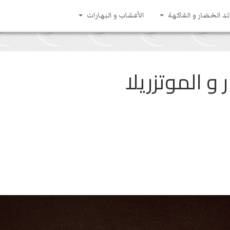
ئد الخضار و الفاكهة
الأعشاب و البهارات
و الموتزريلا