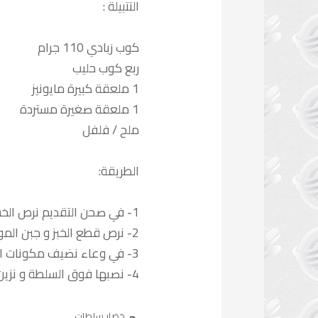
التتبيلة :
كوب زبادي 110 جرام
ربع كوب حليب
1 ملعقة كبيرة مايونيز
1 ملعقة صغيرة مستردة
ملح / فلفل
الطريقة:
1- في صحن التقديم نرص الخس ثم باقي الخضار حسب الرغبة
2- نرص قطع الخبز و جبن الموتزريلا بعد تقطيعه الي قطع صغيرة
3- في وعاء نضيف مكونات التتبيلة و نخلطها جيدا
4- نصبها فوق السلطة و نزين بأوراق النعناع و تقدم
خضار
سلطات