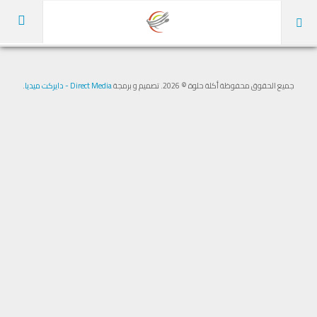
الرئيسية
جميع الحقوق محفوظة أكلة حلوة © 2026. تصميم و برمجة
Direct Media - دايركت ميديا
.
عن الموقع
الوصفات
كل الأقسام
أطباق رئيسية
شوربات
مقبلات
سلطات
مخبوزات